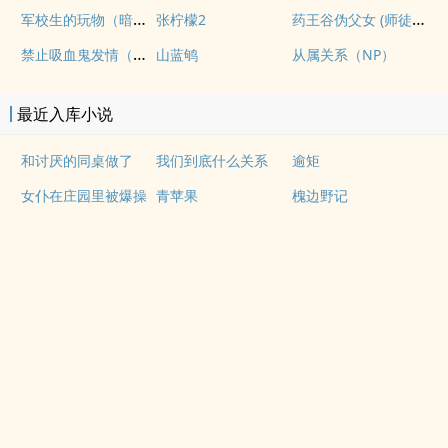
军校生的玩物（暗黑NPH）
药王谷伪父女 (师徒养成)
张柠檬2
禁止吸血鬼发情（姐狗高H 1v1）
山蓝鸲
从属关系（NP）
最近入库小说
和讨厌的同桌做了
我们到底什么关系
逾矩
女仆在庄园里被爆操
青苹果
槐边野记